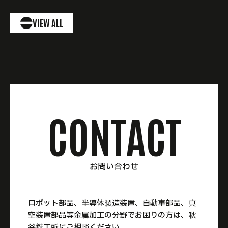
VIEW ALL
VIEW ALL
C
O
N
T
A
C
T
お
問
い
合
わ
せ
ロボット部品、半導体製造装置、自動車部品、真
空装置部品等金属加工の分野でお困りの方は、秋
谷鉄工所にご相談ください。