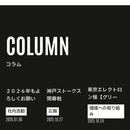
C
O
L
U
M
N
コ
ラ
ム
東京エレクトロ
２０２６年もよ
神戸ストークス
ン様【グリーン
ろしくお願いい
開幕戦
パートナー】認
たします。
環境への取り組
社内活動
広報
定
み
2026.01.06
2025.10.27
2025.10.24